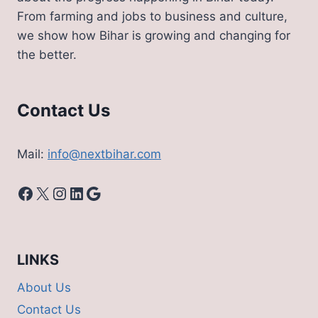
जारी
From farming and jobs to business and culture,
किया
we show how Bihar is growing and changing for
लेटर,
the better.
जानिए
आवेदन
की
अंतिम
Contact Us
तिथि
Mail:
info@nextbihar.com
Facebook
X
Instagram
LinkedIn
Google
LINKS
About Us
Contact Us