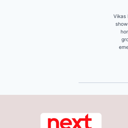
Vikas 
showc
hom
gr
emer