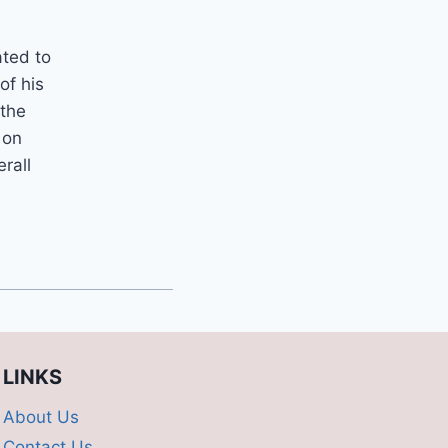
ated to
of his
 the
 on
erall
LINKS
About Us
Contact Us