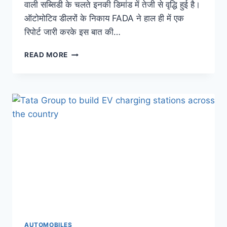
वाली सब्सिडी के चलते इनकी डिमांड में तेजी से वृद्धि हुई है।
ऑटोमोटिव डीलरों के निकाय FADA ने हाल ही में एक
रिपोर्ट जारी करके इस बात की…
ELECTRIC
READ MORE
VEHICLES:
लोगों
को
खूब
पसंद
आ
रहे
इलेक्ट्रिक
टू-
व्हीलर!
इतनी
बढ़ी
बिक्री;
जानिए
टॉप
कंपनी
AUTOMOBILES