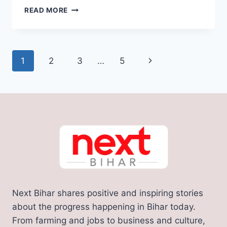
ATHER
READ MORE
RIZTA
EV:
लॉन्च
से
Page
Next
1
2
3
…
5
पहले
लीक
navigation
Page
हुआ
एथर
रिज्टा
का
डिजाइन,
999
रुपये
में
होगी
बुकिंग
Next Bihar shares positive and inspiring stories
about the progress happening in Bihar today.
From farming and jobs to business and culture,