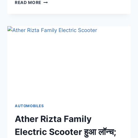
ATHER
READ MORE
HALO
SMART
HELMET
हुआ
लॉन्च,
फोन
से
हो
जाएगा
कनेक्ट,
आपकी
सोच
से
हटके
मिलेंगे
फीचर्स
AUTOMOBILES
Ather Rizta Family
Electric Scooter हुआ लॉन्च;