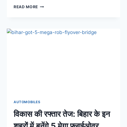
इलेक्ट्रिक
READ MORE
वाहनों
को
बढ़ावा:
बिहार
में
50,000
तक
की
सब्सिडी,
जानिए
योजना
के
बारे
में
AUTOMOBILES
विकास की रफ्तार तेज: बिहार के इन
शहरों में बनेंगे 5 मेगा फ्लाईओवर