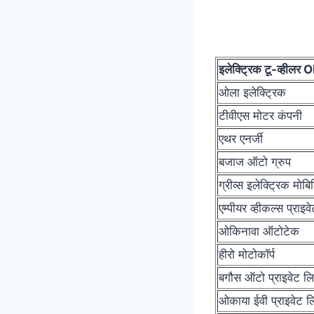
इलेक्ट्रिक टू-व्हीलर
ओला इलेक्ट्रिक
टीवीएस मोटर कंपनी
एथर एनर्जी
बजाज ऑटो ग्रुप
ग्रीव्स इलेक्ट्रिक मोब
एम्पीयर व्हीकल्स प्राइव
ओकिनावा ऑटोटेक
हीरो मोटोकॉर्प
बगौस ऑटो प्राइवेट लि
ओकाया ईवी प्राइवेट ल