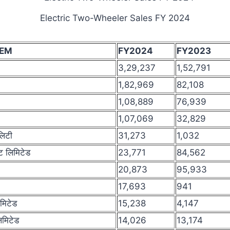
Electric Two-Wheeler Sales FY 2024
 OEM
FY2024
FY2023
3,29,237
1,52,791
1,82,969
82,108
1,08,889
76,939
1,07,069
32,829
िलिटी
31,273
1,032
ेट लिमिटेड
23,771
84,562
20,873
95,933
17,693
941
मिटेड
15,238
4,147
िमिटेड
14,026
13,174