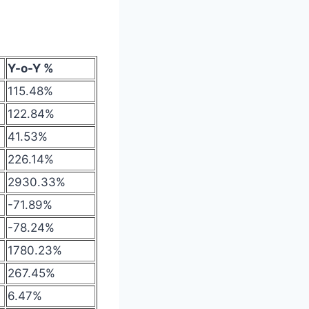
Y-o-Y %
115.48%
122.84%
41.53%
226.14%
2930.33%
-71.89%
-78.24%
1780.23%
267.45%
6.47%