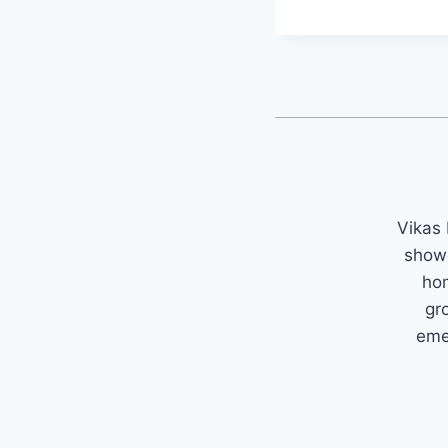
Vikas 
showc
hom
gr
emer