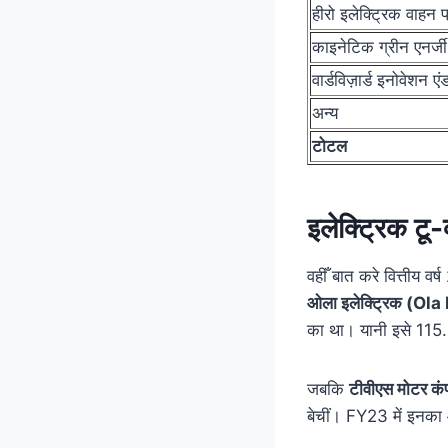
हीरो इलेक्ट्रिक वाहन प
काइनेटिक ग्रीन एनर्जी
वार्डविज़ार्ड इनोवेशन ए
अन्य
टोटल
इलेक्ट्रिक टू-
वहीँ बात करे वित्तीय वर
ओला इलेक्ट्रिक (Ola
का था। यानी इसे 115
जबकि
टीवीएस मोटर कं
बेचीं। FY23 में इनक