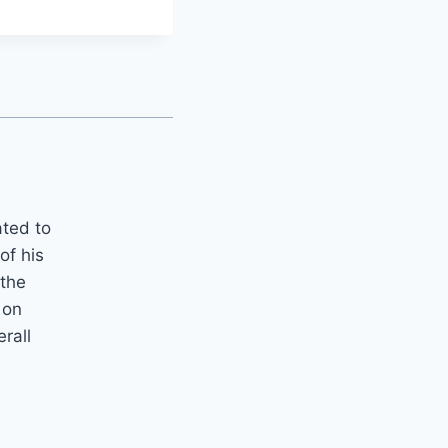
ated to
of his
 the
 on
erall