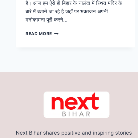
है। आज हम ऐसे ही बिहार के नालंदा में स्थित मंदिर के
बारे में बताने जा रहे है जहाँ पर भक्तजन अपनी
मनोकामना पूरी करने…
बिहार
READ MORE
के
इस
अनोखे
मंदिर
में
लंगोट
चढ़ाते
है
लोग,
पूरी
होती
है
भक्तों
की
मनोकामना
Next Bihar shares positive and inspiring stories