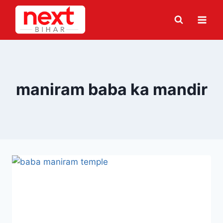
Skip
to
content
maniram baba ka mandir