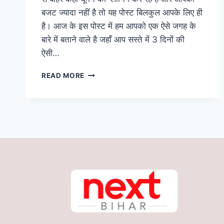
बजट ज्यादा नहीं है तो यह पोस्ट बिलकुल आपके लिए ही
है। आज के इस पोस्ट में हम आपको एक ऐसे जगह के
बारे में बताने वाले है जहाँ आप सस्ते में 3 दिनों की
ऐसी…
बिहार
READ MORE
के
बेहद
करीब
है
यह
स्वर्ग
से
खूबसूरत
जगह,
मात्र
1660
रूपए
में
कीजिए