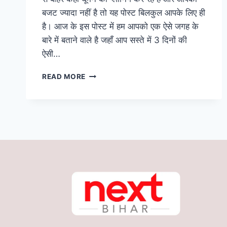
बजट ज्यादा नहीं है तो यह पोस्ट बिलकुल आपके लिए ही
है। आज के इस पोस्ट में हम आपको एक ऐसे जगह के
बारे में बताने वाले है जहाँ आप सस्ते में 3 दिनों की
ऐसी…
बिहार
READ MORE
के
बेहद
करीब
है
यह
स्वर्ग
से
खूबसूरत
जगह,
मात्र
1660
रूपए
में
कीजिए