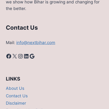
we show how Bihar is growing and changing for
में
the better.
पास,
पढ़े
रिपोर्ट
Contact Us
Mail:
info@nextbihar.com
Facebook
X
Instagram
LinkedIn
Google
LINKS
About Us
Contact Us
Disclaimer