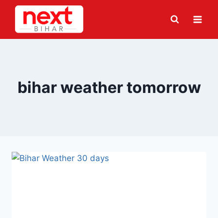
Skip
to
content
bihar weather tomorrow