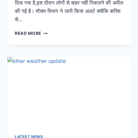
दिया गया है,इस दौरान लोगों से बाहर नहीं निकलने की अपील
की गई है। मौसम विभाग ने जारी किया अलर्ट क्योंकि बारिश
से…
BIHAR
READ MORE
WEATHER:
बिहार
में
मौसम
का
असली
खेल
शुरू,
इस
हफ्ते
विशेष
सावधान
रहने
की
है
जरूरत;
LATEST NEWS