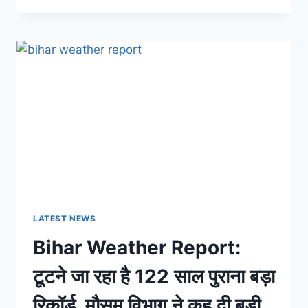
बिहार
में
मौसम
विभाग
की
बड़ी
अलर्ट
जारी,
इन
जिलों
में
होगा
मेघ
गर्जन
के
LATEST NEWS
साथ-
Bihar Weather Report:
साथ
होगा
टूटने जा रहा है 122 साल पुराना बड़ा
जोरदार
वर्षा
रिकॉर्ड, मौसम विभाग ने कह दी बड़ी