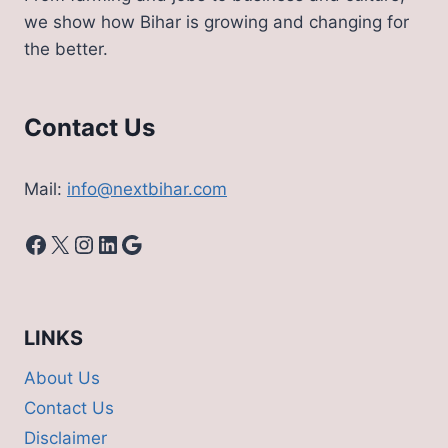
जोरदार
we show how Bihar is growing and changing for
बारिश
the better.
का
अलर्ट
जारी
Contact Us
Mail:
info@nextbihar.com
Facebook
X
Instagram
LinkedIn
Google
LINKS
About Us
Contact Us
Disclaimer