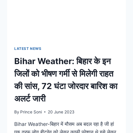
पुराना
बड़ा
रिकॉर्ड,
मौसम
विभाग
ने
कह
दी
LATEST NEWS
बड़ी
Bihar Weather: बिहार के इन
बात;
देखे
जिलों को भीषण गर्मी से मिलेगी राहत
पूरा
आंकड़ा
की सांस, 72 घंटा जोरदार बारिश का
अलर्ट जारी
By
Prince Soni
20 June 2023
Bihar Weather-बिहार में मौसम अब बदल रहा है जी हां
एक तरफ लोग हीटवेव को लेकर काफी परेशान थे इसे लेकर