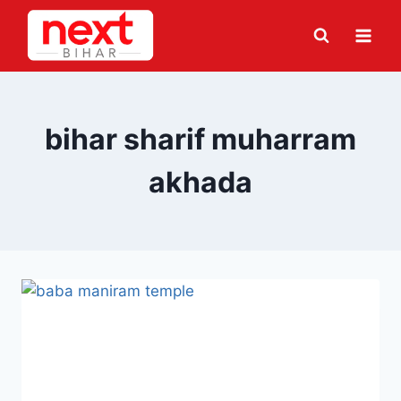
Skip
to
content
bihar sharif muharram
akhada