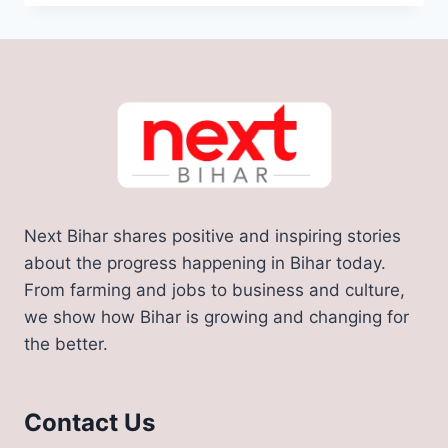
बिहार
के
इन
जिलों
को
भीषण
गर्मी
से
मिलेगी
राहत
की
Next Bihar shares positive and inspiring stories
सांस,
72
about the progress happening in Bihar today.
घंटा
From farming and jobs to business and culture,
जोरदार
we show how Bihar is growing and changing for
बारिश
the better.
का
अलर्ट
जारी
Contact Us