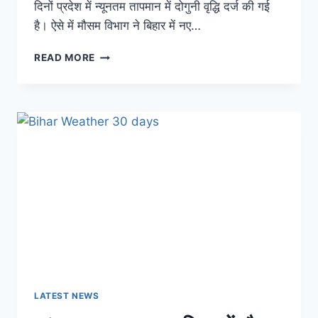
दिनों प्रदेश में न्यूनतम तापमान में दोगुनी वृद्धि दर्ज की गई
है। ऐसे में मौसम विभाग ने बिहार में नए…
BIHAR
READ MORE
WEATHER
REPORT:
बिहार
में
नए
साल
पर
कैसा
रहेगा
मौसम
का
हाल,
ठण्ड
में
बारिश
को
LATEST NEWS
लेकर