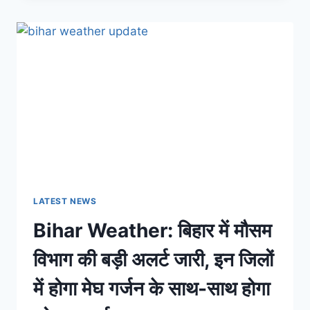
में
मौसम
का
असली
खेल
शुरू,
इस
हफ्ते
विशेष
सावधान
रहने
की
है
जरूरत;
LATEST NEWS
सबसे
Bihar Weather: बिहार में मौसम
बड़ा
अलर्ट
विभाग की बड़ी अलर्ट जारी, इन जिलों
हुआ
जारी
में होगा मेघ गर्जन के साथ-साथ होगा