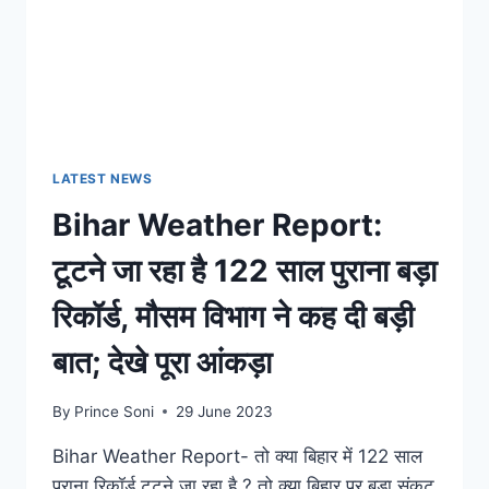
जारी,
इन
जिलों
में
होगा
मेघ
गर्जन
के
LATEST NEWS
साथ-
Bihar Weather Report:
साथ
होगा
टूटने जा रहा है 122 साल पुराना बड़ा
जोरदार
वर्षा
रिकॉर्ड, मौसम विभाग ने कह दी बड़ी
बात; देखे पूरा आंकड़ा
By
Prince Soni
29 June 2023
Bihar Weather Report- तो क्या बिहार में 122 साल
पुराना रिकॉर्ड टूटने जा रहा है ? तो क्या बिहार पर बड़ा संकट