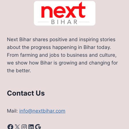
हुआ
दुनिया
का
सबसे
बड़ा
तैरता
Next Bihar shares positive and inspiring stories
हुआ
सोलर
about the progress happening in Bihar today.
बिजली
From farming and jobs to business and culture,
प्लांट
we show how Bihar is growing and changing for
the better.
Contact Us
Mail:
info@nextbihar.com
Facebook
X
Instagram
LinkedIn
Google