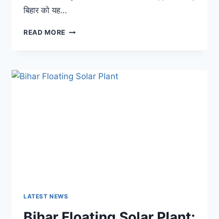
बिहार को यह…
BIHAR
READ MORE
SOLAR
PLANT:
बिहार
को
सोलर
पावर
प्लांट
से
मिलेगी
बिजली,
समझौते
को
मिली
मंजूरी
LATEST NEWS
Bihar Floating Solar Plant: