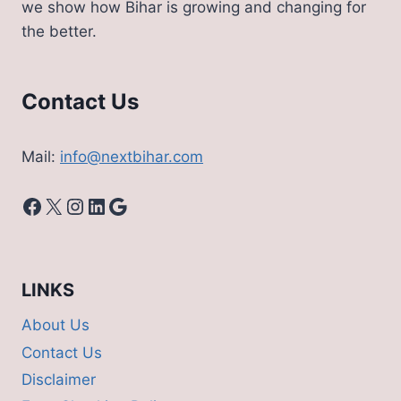
we show how Bihar is growing and changing for
फायदा
the better.
Contact Us
Mail:
info@nextbihar.com
Facebook
X
Instagram
LinkedIn
Google
LINKS
About Us
Contact Us
Disclaimer