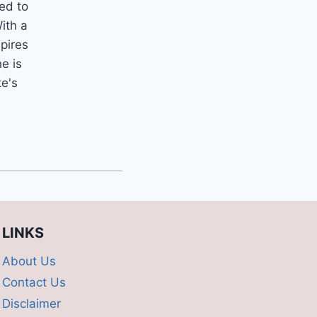
ted to
ith a
spires
e is
te's
LINKS
About Us
Contact Us
Disclaimer