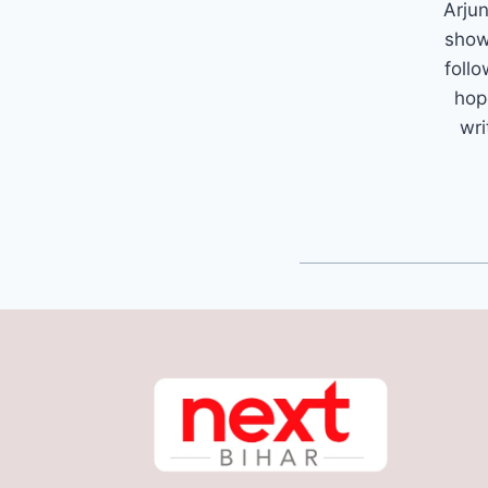
Arjun
show
follo
hop
wri