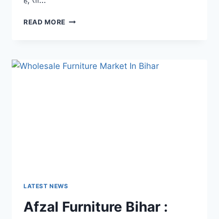
हैं, तो…
बिहार
READ MORE
में
यहाँ
मिलता
है
होलसेल
रेट
पर
लहंगा
और
साड़ी,
शादियों
के
सीजन
में
लगती
है
LATEST NEWS
भीड़
Afzal Furniture Bihar :