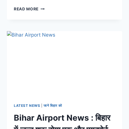
BIHAR
READ MORE
DEVELOPMENT
:
बिहार
का
एक
और
जक्शन
दिखेगा
हाई
टेक,
मिलेगा
मॉल
जैसी
सुविधा
LATEST NEWS
|
जाने बिहार को
Bihar Airport News : बिहार