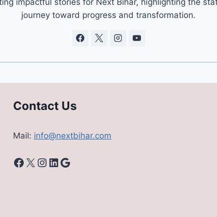
ting impactful stories for Next Bihar, highlighting the sta
journey toward progress and transformation.
Contact Us
Mail:
info@nextbihar.com
Facebook
X
Instagram
LinkedIn
Google