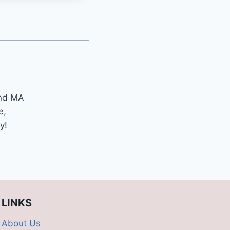
and MA
e,
y!
LINKS
About Us