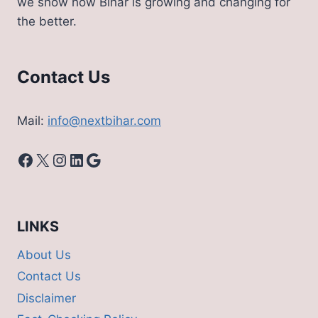
we show how Bihar is growing and changing for
the better.
Contact Us
Mail:
info@nextbihar.com
Facebook
X
Instagram
LinkedIn
Google
LINKS
About Us
Contact Us
Disclaimer