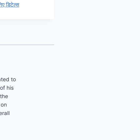
ए डिटेल्स
ated to
of his
 the
 on
erall