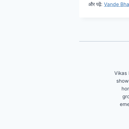
और पढ़ें:
Vande Bharat
Vikas 
showc
hom
gr
emer