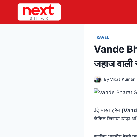
Skip
to
content
TRAVEL
Vande Bhara
जहाज वाली स
By
Vikas Kumar
वंदे भारत ट्रेन
(Vand
लेकिन किराया थोड़ा अध
इसलिए भारतीय रेलवे जल्