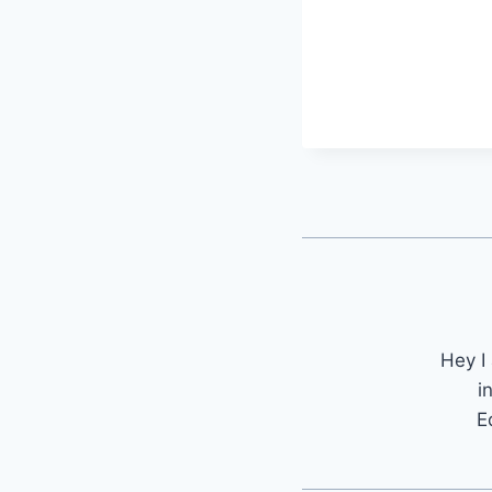
Hey I
i
E