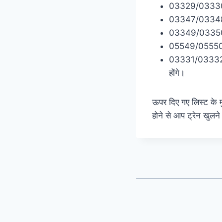
03329/03330 धन
03347/03348 प
03349/03350 प
05549/05550 ज
03331/03332 धन
होंगे।
ऊपर दिए गए लिस्ट के म
होने से आप ट्रेन खुलन