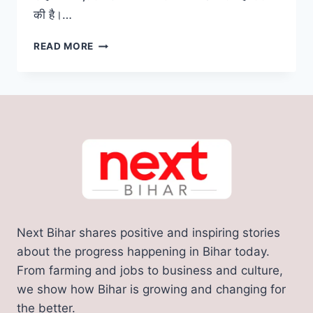
की है।…
KBC
READ MORE
में
5
करोड़
जीतने
वाले
बिहार
के
सुशील
कुमार
ने
कर
दिया
Next Bihar shares positive and inspiring stories
एक
और
about the progress happening in Bihar today.
कमाल,
From farming and jobs to business and culture,
लहरा
we show how Bihar is growing and changing for
दिया
the better.
परचम