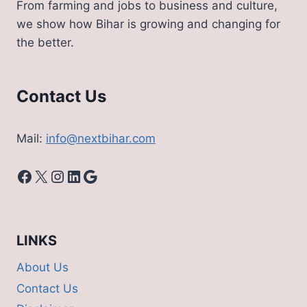
From farming and jobs to business and culture,
मिलेगी
we show how Bihar is growing and changing for
सैलरी
the better.
Contact Us
Mail:
info@nextbihar.com
Facebook
X
Instagram
LinkedIn
Google
LINKS
About Us
Contact Us