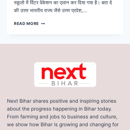
स्कूलो में विंटर वेकेशन का एलान कर दिया गया है। बता दे
की उत्तर भारतीय राज्य जैसे उत्तर प्रदेश,…
SCHOOL
READ MORE
WINTER
VACATION
2024:
नए
साल
में
इन
तारीखों
पर
बंद
रहेंगे
स्कूल,
Next Bihar shares positive and inspiring stories
यहाँ
देखिए
about the progress happening in Bihar today.
विंटर
From farming and jobs to business and culture,
वेकेशन
we show how Bihar is growing and changing for
की