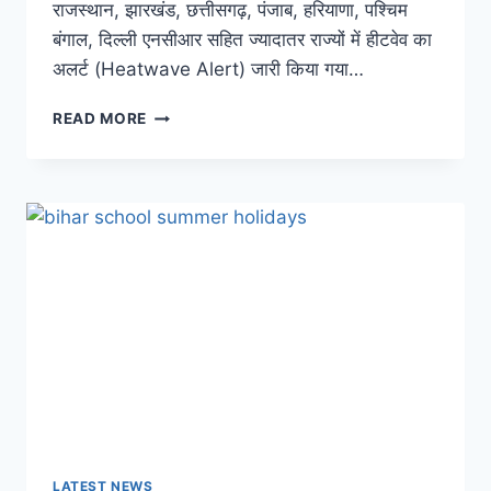
राजस्थान, झारखंड, छत्तीसगढ़, पंजाब, हरियाणा, पश्चिम
बंगाल, दिल्ली एनसीआर सहित ज्यादातर राज्यों में हीटवेव का
अलर्ट (Heatwave Alert) जारी किया गया…
SCHOOL
READ MORE
SUMMER
VACATIONS
2024:
स्कूलों
में
गर्मी
की
छुट्टी
का
एलान,
1
महीने
तक
बंद
रहेंगे
विद्यालय
LATEST NEWS