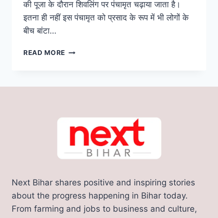
की पूजा के दौरान शिवलिंग पर पंचामृत चढ़ाया जाता है।
इतना ही नहीं इस पंचामृत को प्रसाद के रूप में भी लोगों के
बीच बांटा…
SAWAN
READ MORE
PANCHAMRIT
PRASAD
RECIPE:
सावन
में
भगवान
शिव
को
प्रसन्न
करने
के
लिए
Next Bihar shares positive and inspiring stories
ऐसे
बनाए
about the progress happening in Bihar today.
पंचामृत,
From farming and jobs to business and culture,
देखे