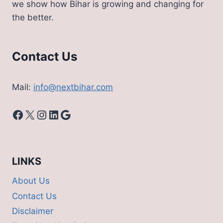
we show how Bihar is growing and changing for
रेसिपी
the better.
Contact Us
Mail:
info@nextbihar.com
Facebook
X
Instagram
LinkedIn
Google
LINKS
About Us
Contact Us
Disclaimer