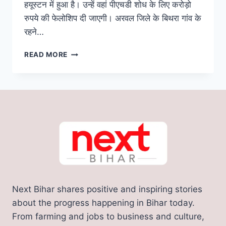
हयूस्टन में हुआ है। उन्हें वहां पीएचडी शोध के लिए करोड़ो
रुपये की फेलोशिप दी जाएगी। अरवल जिले के बिथरा गांव के
रहने…
बिहार
READ MORE
का
लाल
अमेरिका
के
यूनिवर्सिटी
ऑफ
हयूस्टन
में
करेगा
शोध,
मिली
करोड़ो
Next Bihar shares positive and inspiring stories
रुपए
की
about the progress happening in Bihar today.
फेलोशिप,
From farming and jobs to business and culture,
पिता