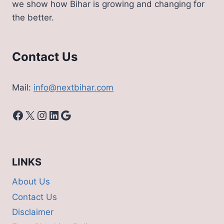
we show how Bihar is growing and changing for
ने
the better.
कह
दी
बड़ी
बात
Contact Us
Mail:
info@nextbihar.com
Facebook
X
Instagram
LinkedIn
Google
LINKS
About Us
Contact Us
Disclaimer