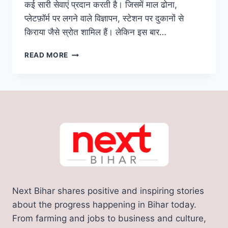
कई सारी सेवाएं प्रदान करती है। जिसमें माल ढोना,
प्लेटफ़ॉर्म पर लगने वाले विज्ञापन, स्टेशन पर दुकानों से
किराया जैसे स्रोत शामिल हैं। लेकिन इस बार…
VANDE
READ MORE
BHARAT:
वंदे
भारत
ट्रेनों
में
ब्रेक
लगा
कर
लाखों
की
कमाई,
रेलवे
Next Bihar shares positive and inspiring stories
ने
बचाई
about the progress happening in Bihar today.
22
From farming and jobs to business and culture,
लाख