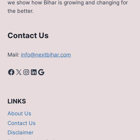
we show how Bihar is growing and changing for
रुपए
the better.
की
बिजली
Contact Us
Mail:
info@nextbihar.com
Facebook
X
Instagram
LinkedIn
Google
LINKS
About Us
Contact Us
Disclaimer