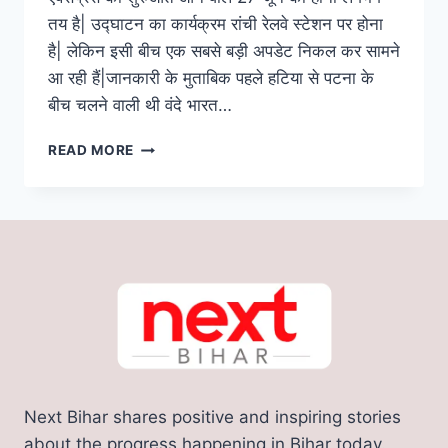
तय है| उद्घाटन का कार्यक्रम रांची रेलवे स्टेशन पर होना
है| लेकिन इसी बीच एक सबसे बड़ी अपडेट निकल कर सामने
आ रही हैं|जानकारी के मुताबिक पहले हटिया से पटना के
बीच चलने वाली थी वंदे भारत…
PATNA
READ MORE
RANCHI
VANDE
BHARAT:
उद्घाटन
से
पहले
हुआ
सबसे
बड़ा
बदलाव,
बदल
गया
Next Bihar shares positive and inspiring stories
बिहार
के
about the progress happening in Bihar today.