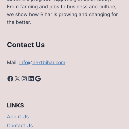
पहले
From farming and jobs to business and culture,
वंदे
we show how Bihar is growing and changing for
भारत
the better.
एक्स्प्रेस
का
रूट;
जल्दी
Contact Us
देखे
नया
टाइम
Mail:
info@nextbihar.com
टेबल
Facebook
X
Instagram
LinkedIn
Google
LINKS
About Us
Contact Us