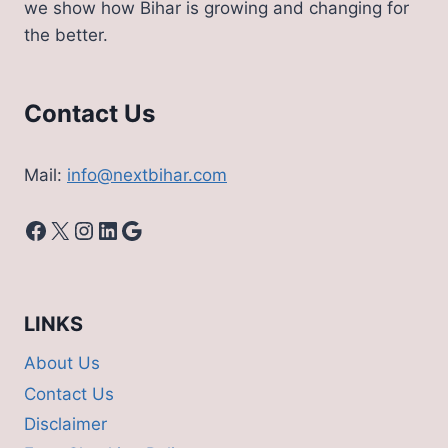
we show how Bihar is growing and changing for
किराया
the better.
Contact Us
Mail:
info@nextbihar.com
Facebook
X
Instagram
LinkedIn
Google
LINKS
About Us
Contact Us
Disclaimer