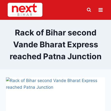
Skip
to
content
Rack of Bihar second
Vande Bharat Express
reached Patna Junction