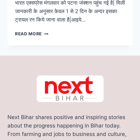
भारत एक्सप्रेस मंगलवार को पटना जंक्शन पहुंच गई है| मिली
जानकारी के अनुसार केवल 1 से 2 दिन के अन्दर इसका
ट्रायल रन किये जाना वाला है|आइये…
VANDE
READ MORE
BHARAT
EXPRESS:
बिहार
का
दूसरा
वंदे
भारत
एक्सप्रेस
पहुंचा
पटना
जंक्शन,
देखे
Next Bihar shares positive and inspiring stories
रूट,
टाइम
about the progress happening in Bihar today.
टेबल
From farming and jobs to business and culture,
और