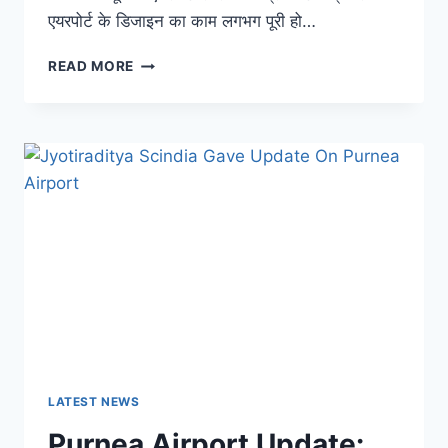
एयरपोर्ट के डिजाइन का काम लगभग पूरी हो…
GOOD
READ MORE
NEWS!
पूर्णिया
एयरपोर्ट
का
डिजाइन
हुआ
फाइनल,
नए
साल
में
शुरू
हो
जाएगी
हवाई
सेवा
LATEST NEWS
Purnea Airport Update: