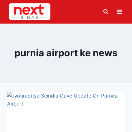
Skip
to
content
purnia airport ke news