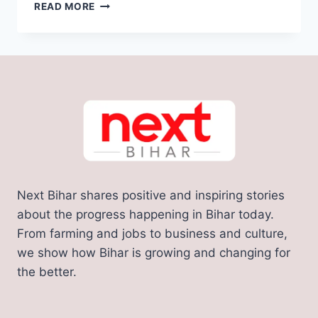
बिहार
READ MORE
के
इस
जिले
को
मिला
नए
एयरपोर्ट
का
तोहफा;
2000
करोड़
खर्च
Next Bihar shares positive and inspiring stories
कर
होगा
about the progress happening in Bihar today.
निर्माण;
From farming and jobs to business and culture,
मिलेंगे
we show how Bihar is growing and changing for
ढेरों
the better.
सुविधाएं