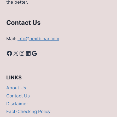
the better.
लिए
भी
मौका
Contact Us
Mail:
info@nextbihar.com
Facebook
X
Instagram
LinkedIn
Google
LINKS
About Us
Contact Us
Disclaimer
Fact-Checking Policy