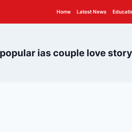
Home
Latest News
Educati
popular ias couple love stor