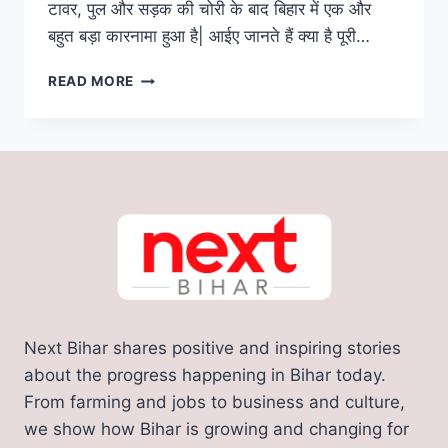
टावर, पुल और सड़क की चोरी के बाद बिहार में एक और
बहुत बड़ा कारनामा हुआ है| आईए जानते हैं क्या है पूरी…
BREAKING
READ MORE
NEWS:
बिहार
में
फिर
हुआ
अनोखा
कारनामा,
मोबाइल
टावर-
पुल
और
सड़क
Next Bihar shares positive and inspiring stories
के
बाद
about the progress happening in Bihar today.
तालाब
From farming and jobs to business and culture,
हुआ
we show how Bihar is growing and changing for
चोरी