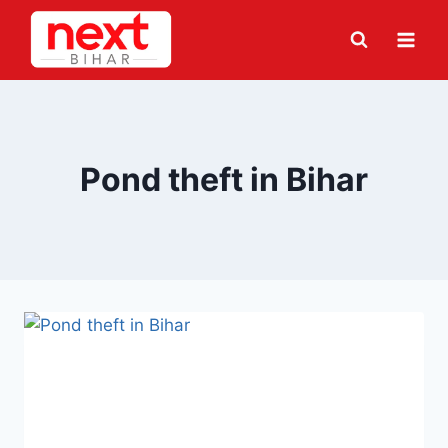
Skip
to
content
Pond theft in Bihar