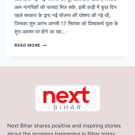
आम नागरिकों को फायदा मिल सके, इसी कड़ी में कुछ दिन
पहले सरकार के द्वारा नई योजना की घोषणा की गई थी,
जिसका शुभ आरंभ आगमी 17 सितंबर को विश्वकर्मा पूजा के
शुभ अवसर पर होने जा रहा…
PM
READ MORE
VISHWAKARMA
YOJANA:
प्रधानमंत्री
नरेंद्र
मोदी
के
जन्मदिन
का
तोहफा,
केंद्र
सरकार
इन
Next Bihar shares positive and inspiring stories
कारोबारी
को
about the progress happening in Bihar today.