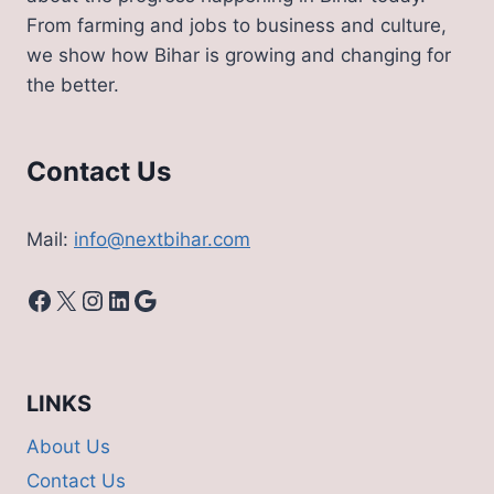
देगी
From farming and jobs to business and culture,
15
we show how Bihar is growing and changing for
हज़ार
the better.
;
देखे
लिस्ट
Contact Us
Mail:
info@nextbihar.com
Facebook
X
Instagram
LinkedIn
Google
LINKS
About Us
Contact Us