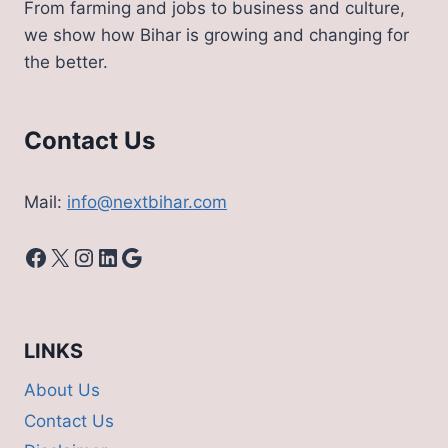
From farming and jobs to business and culture,
यह
we show how Bihar is growing and changing for
नहीं
the better.
किया
तो
नहीं
आएगी
Contact Us
14वीं
किस्‍त
Mail:
info@nextbihar.com
Facebook
X
Instagram
LinkedIn
Google
LINKS
About Us
Contact Us