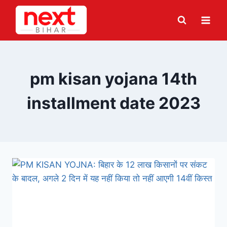
Skip
to
content
pm kisan yojana 14th
installment date 2023