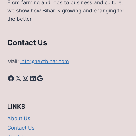
From farming and jobs to business and culture,
यह
we show how Bihar is growing and changing for
नहीं
the better.
किया
तो
नहीं
आएगी
Contact Us
14वीं
किस्‍त
Mail:
info@nextbihar.com
Facebook
X
Instagram
LinkedIn
Google
LINKS
About Us
Contact Us