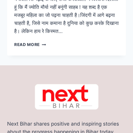
हूं कि मैं ज्योति मौर्या नहीं बनूंगी साहब ! यह शब्द है एक
मजबूर महिला का जो पढ़ना चाहती है।जिंदगी में आगे बढ़ना
चाहती है, जिसे नाम कमाना है दुनिया को कुछ करके दिखाना
है। लेकिन हाय रे किस्मत…
JYOTI
READ MORE
MAURYA
CASE
SIDE
EFFECT:
ज्योति
मौर्य
केस
से
मचा
हड़कंप,
बिहार
के
Next Bihar shares positive and inspiring stories
पति
ने
about the progress happening in Bihar today.