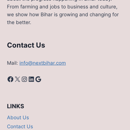
छुड़वा
From farming and jobs to business and culture,
दी
we show how Bihar is growing and changing for
अपनी
the better.
पत्नी
की
पढ़ाई;
पत्नी
Contact Us
बोली
‘बेवफा
ना
Mail:
info@nextbihar.com
समझो’
Facebook
X
Instagram
LinkedIn
Google
LINKS
About Us
Contact Us