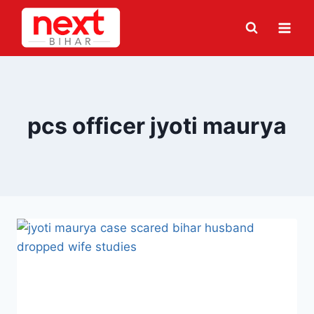
Skip
to
content
pcs officer jyoti maurya