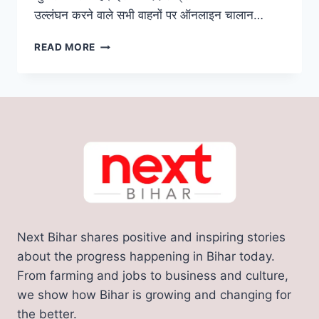
उल्लंघन करने वाले सभी वाहनों पर ऑनलाइन चालान…
ALERT!
READ MORE
समय
पर
नहीं
लगा
ब्रेक
तो
कटेगा
5
हज़ार
का
चालान,
5
Next Bihar shares positive and inspiring stories
अगस्त
से
about the progress happening in Bihar today.
नया
From farming and jobs to business and culture,
नियम
we show how Bihar is growing and changing for
लागु;
the better.
जाने