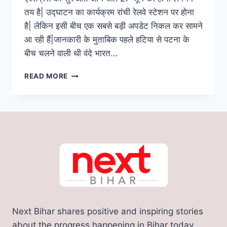
तय है| उद्घाटन का कार्यक्रम रांची रेलवे स्टेशन पर होना
है| लेकिन इसी बीच एक सबसे बड़ी अपडेट निकल कर सामने
आ रही हैं|जानकारी के मुताबिक पहले हटिया से पटना के
बीच चलने वाली थी वंदे भारत…
PATNA
READ MORE
RANCHI
VANDE
BHARAT:
उद्घाटन
से
पहले
हुआ
सबसे
बड़ा
बदलाव,
बदल
गया
Next Bihar shares positive and inspiring stories
बिहार
के
about the progress happening in Bihar today.