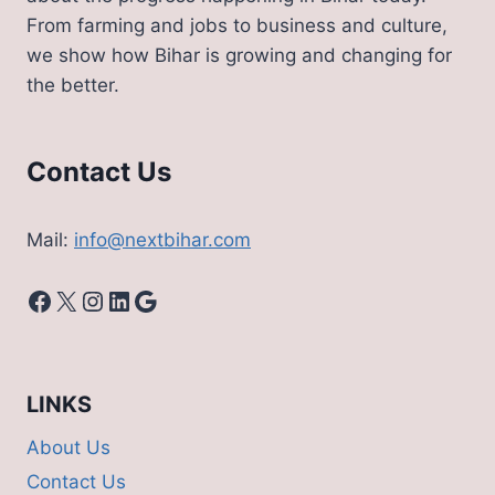
पहले
From farming and jobs to business and culture,
वंदे
we show how Bihar is growing and changing for
भारत
the better.
एक्स्प्रेस
का
रूट;
जल्दी
Contact Us
देखे
नया
टाइम
Mail:
info@nextbihar.com
टेबल
Facebook
X
Instagram
LinkedIn
Google
LINKS
About Us
Contact Us