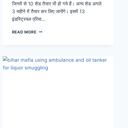
जिनमें से 10 शेड तैयार भी हो गये हैं। अन्य शेड अगले
3 महीने में तैयार कर लिए जायेंगे। इसमें 13
इंडस्ट्रियल एरिया…
BUSINESS
READ MORE
IN
BIHAR:
बिहार
में
उद्योगों
को
मिलेगा
बढ़ावा,
सरकार
4
से
8
रुपए
वर्गफुट
के
हिसाब