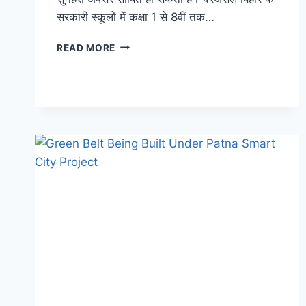
सरकारी स्कूलों में कक्षा 1 से 8वीं तक…
BIHAR
READ MORE
SCHOOL
VACANCY
2023:
बिहार
के
सरकारी
स्कूलों
में
39000
से
ज्यादा
नए
पदों
पर
होगी
बहाली,
जानिए
डिटेल