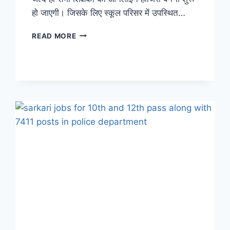
हो जाएगी। जिसके लिए स्कूल परिसर में उपस्थित…
BIHAR
READ MORE
TEACHER
NEWS:
अब
बिहार
में
शिक्षकों
की
ऑनलाइन
बनेगी
हाजिरी,
स्कूलों
में
पंहुचा
ये
सिस्टम,
जानिए
कैसे
करेगा