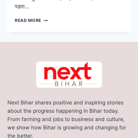
पड़ता…
रेलवे
READ MORE
ने
शुरू
की
दरभंगा
से
अजमेर
के
लिए
एक
नई
स्पेशल
ट्रेन,
Next Bihar shares positive and inspiring stories
जाने
गाड़ी
about the progress happening in Bihar today.
का
From farming and jobs to business and culture,
रूट
we show how Bihar is growing and changing for
और
the better.
टाइम