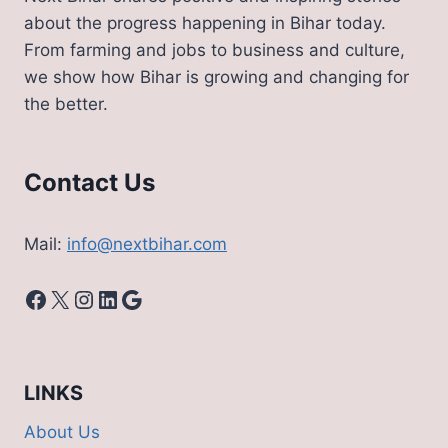
123
about the progress happening in Bihar today.
रुपए
From farming and jobs to business and culture,
का
we show how Bihar is growing and changing for
मंथली
the better.
रिचार्ज,
जानिए
और
भी
Contact Us
खासियत
Mail:
info@nextbihar.com
Facebook
X
Instagram
LinkedIn
Google
LINKS
About Us