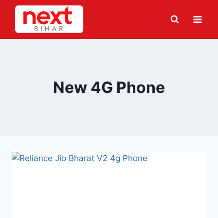
Skip
to
content
New 4G Phone