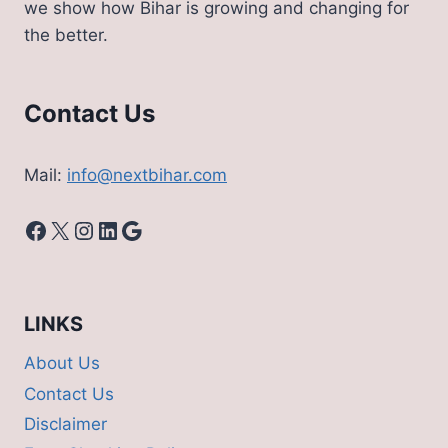
we show how Bihar is growing and changing for
ने
the better.
कह
दी
बड़ी
बात
Contact Us
Mail:
info@nextbihar.com
Facebook
X
Instagram
LinkedIn
Google
LINKS
About Us
Contact Us
Disclaimer