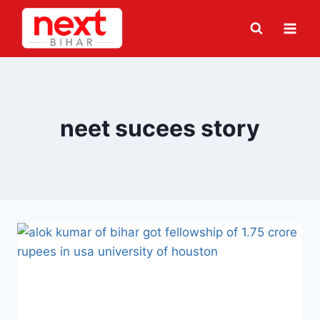
Skip
to
content
neet sucees story