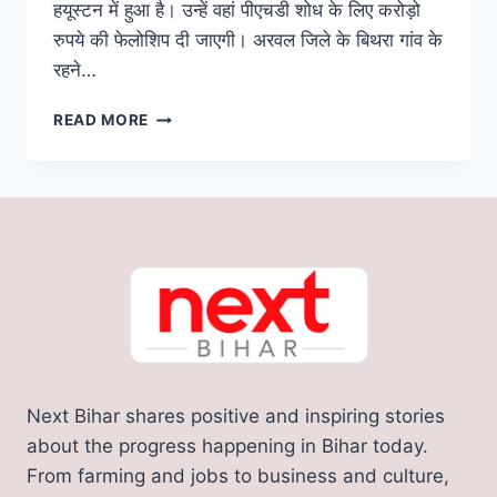
हयूस्टन में हुआ है। उन्हें वहां पीएचडी शोध के लिए करोड़ो
रुपये की फेलोशिप दी जाएगी। अरवल जिले के बिथरा गांव के
रहने…
बिहार
READ MORE
का
लाल
अमेरिका
के
यूनिवर्सिटी
ऑफ
हयूस्टन
में
करेगा
शोध,
मिली
करोड़ो
Next Bihar shares positive and inspiring stories
रुपए
की
about the progress happening in Bihar today.
फेलोशिप,
From farming and jobs to business and culture,
पिता