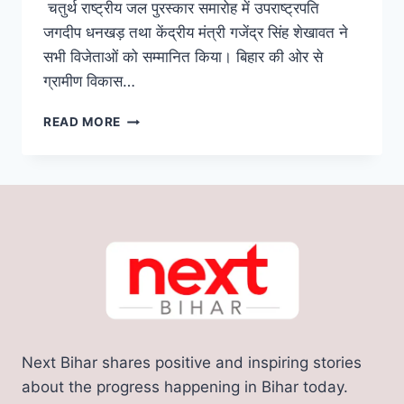
चतुर्थ राष्ट्रीय जल पुरस्कार समारोह में उपराष्ट्रपति
जगदीप धनखड़ तथा केंद्रीय मंत्री गजेंद्र सिंह शेखावत ने
सभी विजेताओं को सम्मानित किया। बिहार की ओर से
ग्रामीण विकास…
NATIONAL
READ MORE
WATER
AWARDS
2023
में
बिहार
को
मिला
देश
में
तीसरा
स्थान,
जानिए
Next Bihar shares positive and inspiring stories
अन्य
राज्यों
about the progress happening in Bihar today.
का