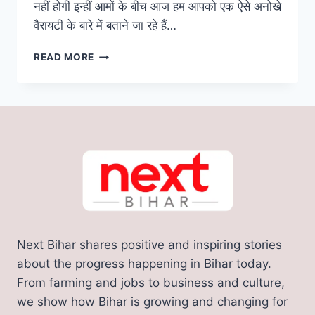
नहीं होगी इन्हीं आमों के बीच आज हम आपको एक ऐसे अनोखे
वैरायटी के बारे में बताने जा रहे हैं…
दुनिया
READ MORE
के
सबसे
महंगे
आम
की
खेती
अब
आपके
बिहार
में!
CCTV
और
Next Bihar shares positive and inspiring stories
कुत्तों
से
about the progress happening in Bihar today.
हो
From farming and jobs to business and culture,
रही
we show how Bihar is growing and changing for
निगरानी;