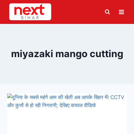
Skip
to
content
miyazaki mango cutting