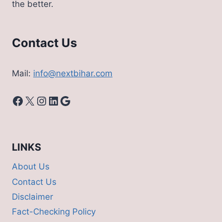
the better.
देखिए
वायरल
वीडियो
Contact Us
Mail:
info@nextbihar.com
Facebook
X
Instagram
LinkedIn
Google
LINKS
About Us
Contact Us
Disclaimer
Fact-Checking Policy