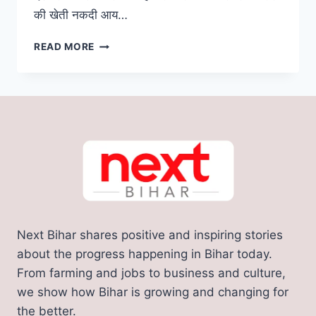
की खेती नकदी आय…
हरे
READ MORE
सोने
की
खेती
से
किसान
हो
रहे
है
मालामाल,
3
महीने
में
Next Bihar shares positive and inspiring stories
लखपति
बनने
about the progress happening in Bihar today.
का
From farming and jobs to business and culture,
आसान
we show how Bihar is growing and changing for
तरीका
the better.