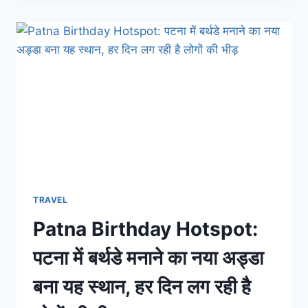
घूमने
जाते
हैं
तो
खुश
हो
जाइए,
मिलने
जा
रही
है
ये
सारी
सुविधाएं;
TRAVEL
पूरी
Patna Birthday Hotspot:
तरह
से
पटना में बर्थडे मनाने का नया अड्डा
बदल
जाएगी
बना यह स्थान, हर दिन लग रही है
रौनक